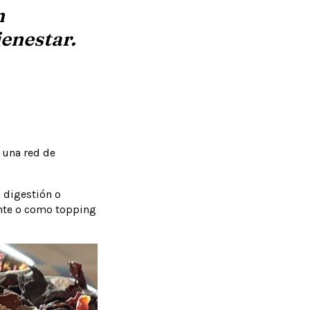
n
ienestar.
e una red de
a digestión o
iente o como topping