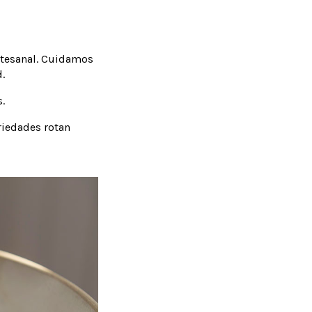
rtesanal. Cuidamos
.
.
riedades rotan