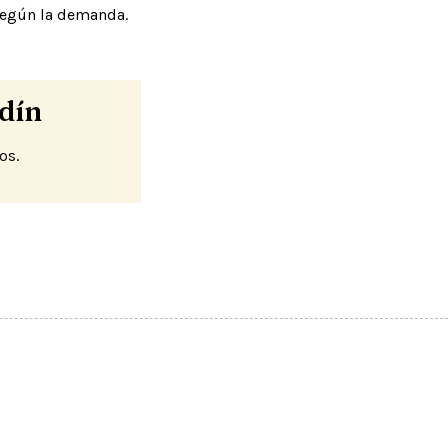
según la demanda.
dín
os.