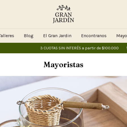
alleres
Blog
El Gran Jardin
Encontranos
Mayo
3 CUOTAS SIN INTERÉS a partir de $100.000
10% OFF vi
Mayoristas